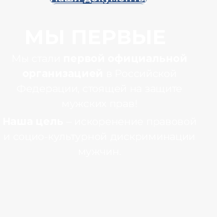
Поддержка
Содействие развитию социальных
инициатив, направленное на
улучшение качества жизни
сограждан
Сотрудничество
Совместная работа в области научно-
исследовательской и культурно-
просветительской деятельности
Защита